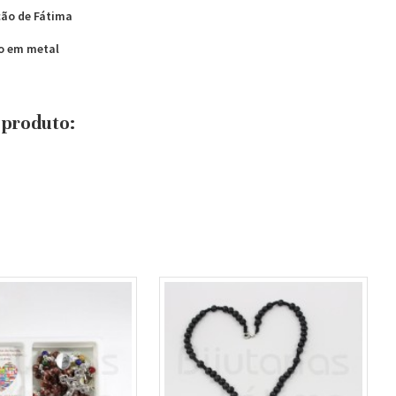
ção de Fátima
xo em metal
e produto: