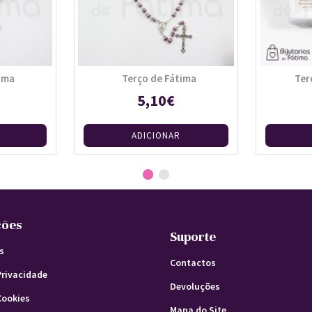
ima
Terço de Fátima
Ter
5,10€
ADICIONAR
ções
Suporte
s
Contactos
Privacidade
Devoluções
Cookies
Mapa do Site