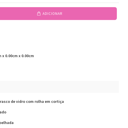
ADICIONAR
m x 0.00cm x 0.00cm
rasco de vidro com rolha em cortiça
eado
spelhada