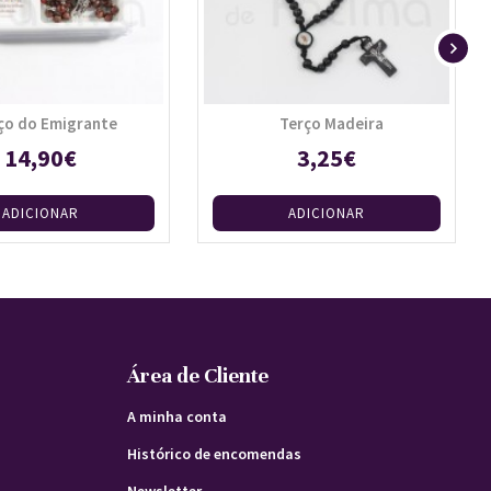
ço do Emigrante
Terço Madeira
14,90€
3,25€
ADICIONAR
ADICIONAR
Área de Cliente
A minha conta
Histórico de encomendas