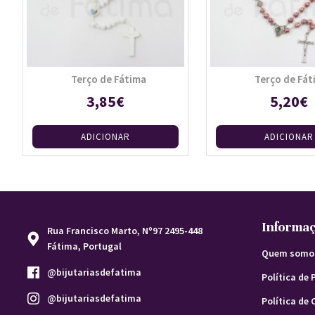
Terço de Fátima
Terço de Fát
3,85€
5,20€
ADICIONAR
ADICIONAR
Informa
Rua Francisco Marto, Nº97 2495-448
Fátima, Portugal
Quem somo
@bijutariasdefatima
Política de 
@bijutariasdefatima
Política de 